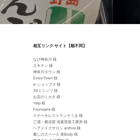
相互リンク サイト【順不同】
なび神奈川 様
エキテン 様
神奈川タウン 様
EveryTown 様
e-ショップス 様
30ミニッツ 様
お店のミカタ 様
Yelp 様
Foursqare 様
ステーキレストランそうま 様
三浦・横須賀 浅葉塗装工業所 様
ヘアメイクサロン anthos 様
癒しのスペース 美Body 様