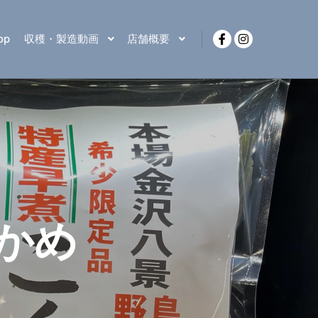
op
収穫・製造動画
店舗概要
かめ