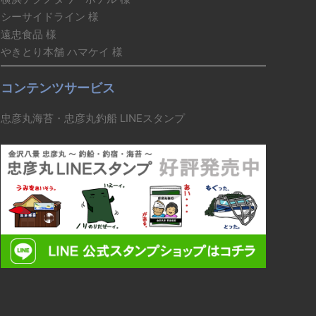
シーサイドライン 様
遠忠食品 様
やきとり本舗 ハマケイ 様
コンテンツサービス
忠彦丸海苔・忠彦丸釣船 LINEスタンプ