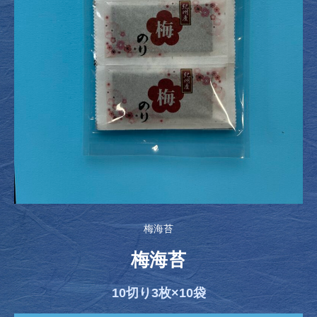
梅海苔
梅海苔
10切り3枚×10袋