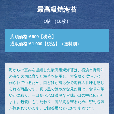
最高級焼海苔
1帖 （10枚）
店頭価格￥900【税込】
通販価格￥1,000【税込】（送料別）
海からの恵みを凝縮した最高級焼海苔は、横浜市野島沖
の海で大切に育てた海苔を使用し、大変薄く 柔らかく
作られているため、口どけが滑らかで海苔の甘味を感じ
られる商品です。真っ黒で艶やかな見た目は、食卓を華
やかに彩り、一口食べれば濃厚な旨味が口の中に広がり
ます。包装にもこだわり、高品質を守るために密封包装
が施されています。ご贈答用などにおすすめです。