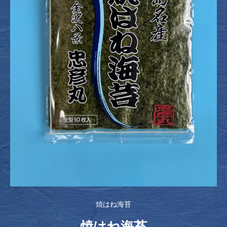
焼はね海苔
焼はね海苔