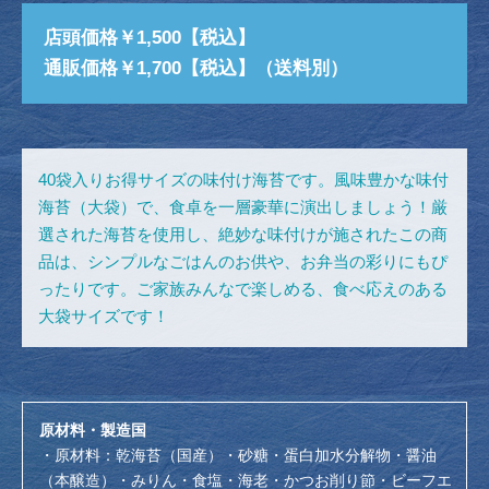
店頭価格￥1,500【税込】
通販価格￥1,700【税込】（送料別）
40袋入りお得サイズの味付け海苔です。風味豊かな味付
海苔（大袋）で、食卓を一層豪華に演出しましょう！厳
選された海苔を使用し、絶妙な味付けが施されたこの商
品は、シンプルなごはんのお供や、お弁当の彩りにもぴ
ったりです。ご家族みんなで楽しめる、食べ応えのある
大袋サイズです！
原材料・製造国
・原材料：乾海苔（国産）・砂糖・蛋白加水分解物・醤油
（本醸造）・みりん・食塩・海老・かつお削り節・ビーフエ