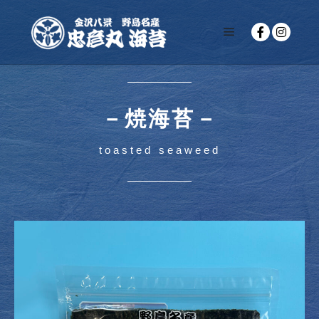
－焼海苔－
toasted seaweed