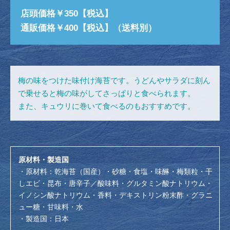
店頭価格￥350【税込】
通販価格￥400【税込】（送料別）
梅の味をつけた味付け海苔です。うどんやサラダに刻ん
で乗せると梅の味がしてさっぱりと食べられます。
また、キュウリに巻いて食べるのもおすすめです。
原材料・製造国
・原材料：乾海苔（国産）・砂糖・食塩・味醂・梅類粒・干
しエビ・昆布・唐辛子／酸味料・グルタミン酸ナトリウム・
イノシン酸ナトリウム・香料・デキストリン粉末酢・グラニ
ュー糖・甘味料・水
・製造国：日本