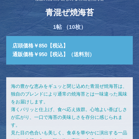
青混ぜ焼海苔
1帖 （10枚）
店頭価格￥850【税込】
通販価格￥950【税込】（送料別）
海の豊かな恵みをギュッと閉じ込めた青混ぜ焼海苔は、
独自のブレンドにより通常の焼海苔とは一味違った風味
をお届けします。
薄くパリッと仕上げ、食べ応え抜群。心地よい香ばしさ
が広がり、一口で海苔の美味しさを存分に感じられま
す。
見た目の色合いも美しく、食卓を華やかに演出する一品