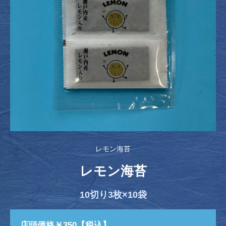
レモン海苔
レモン海苔
10切り3枚×10袋
店頭価格￥350【税込】