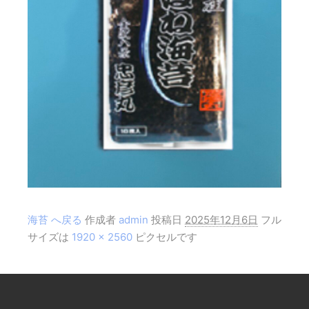
海苔 へ戻る
作成者
admin
投稿日
2025年12月6日
フル
サイズは
1920 × 2560
ピクセルです