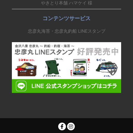
やきとり本舗 ハマケイ 様
コンテンツサービス
忠彦丸海苔・忠彦丸釣船 LINEスタンプ