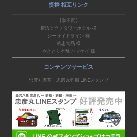
提携 相互リンク
【順不同】
横浜テクノタワーホテル 様
シーサイドライン 様
遠忠食品 様
やきとり本舗 ハマケイ 様
コンテンツサービス
忠彦丸海苔・忠彦丸釣船 LINEスタンプ