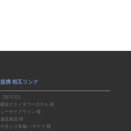
提携 相互リンク
【順不同】
横浜テクノタワーホテル 様
シーサイドライン 様
遠忠食品 様
やきとり本舗 ハマケイ 様