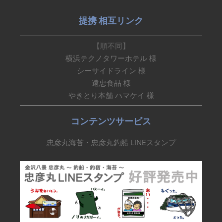
提携 相互リンク
【順不同】
横浜テクノタワーホテル 様
シーサイドライン 様
遠忠食品 様
やきとり本舗 ハマケイ 様
コンテンツサービス
忠彦丸海苔・忠彦丸釣船 LINEスタンプ