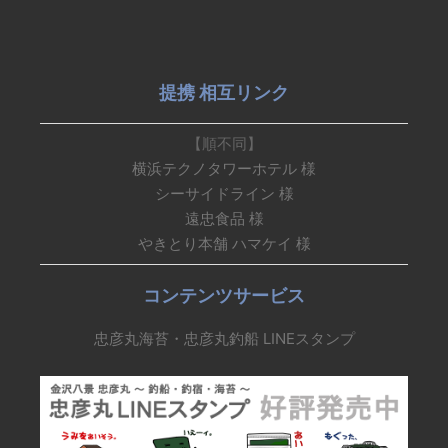
提携 相互リンク
【順不同】
横浜テクノタワーホテル 様
シーサイドライン 様
遠忠食品 様
やきとり本舗 ハマケイ 様
コンテンツサービス
忠彦丸海苔・忠彦丸釣船 LINEスタンプ